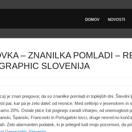
DOMOV
NOVOSTI
VKA – ZNANILKA POMLADI – 
GRAPHIC SLOVENIJA
) je znan pregovor, da so znanilke pomladi in toplejših dni. Številni 
isti par, kar pa je zelo daleč od resnice. Med selitvijo v jesenskem i
samo 20%. Ostale ptice žal poginejo zaradi viharjev, od onemoglosti pa
ijanski, Španski, Francoski in Portugalski lovci, druge nesrečno končaj
cah. Zelo alarmanten podatek, ki je pritegnil tudi mojo pozornost, da p
nal Geographic Slovenija
.