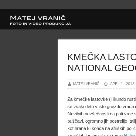
KMEČKA LASTO
NATIONAL GEO
MATEJ VRANIČ
APR - 1 - 2018
Za kmečke lastovke (Hirundo rustica
se vsako leto v isto gnezdo vrača 
številnih nevšečnosti na poti vrne 
puščavi, ogromno jih postrelijo Ital
kot hrana ki konča na afriških poli
kmečkih lastovkah za revijo
Natio