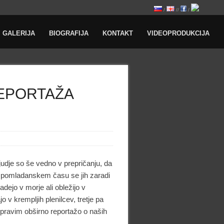
/
//
/
GALERIJA
BIOGRAFIJA
KONTAKT
VIDEOPRODUKCIJA
REPORTAŽA
ljudje so še vedno v prepričanju, da
n spomladanskem času se jih zaradi
dejo v morje ali obležijo v
o v krempljih plenilcev, tretje pa
ripravim obširno reportažo o naših