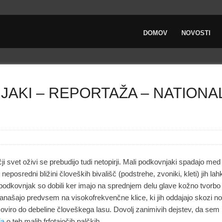
DOMOV
NOVOSTI
JAKI – REPORTAŽA – NATION
i svet oživi se prebudijo tudi netopirji. Mali podkovnjaki spadajo med
neposredni bližini človeških bivališč (podstrehe, zvoniki, kleti) jih l
odkovnjak so dobili ker imajo na sprednjem delu glave kožno tvorbo 
zanašajo predvsem na visokofrekvenčne klice, ki jih oddajajo skozi no
 oviro do debeline človeškega lasu. Dovolj zanimivih dejstev, da sem 
ja
o teh malih frfotajočih palčkih.