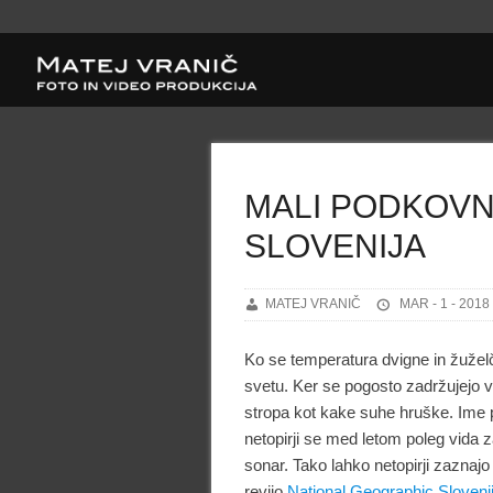
MALI PODKOVN
SLOVENIJA
MATEJ VRANIČ
MAR - 1 - 2018
Ko se temperatura dvigne in žuželčj
svetu. Ker se pogosto zadržujejo v 
stropa kot kake suhe hruške. Ime p
netopirji se med letom poleg vida 
sonar. Tako lahko netopirji zaznajo
revijo
National Geographic Sloveni