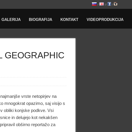
/
//
/
GALERIJA
BIOGRAFIJA
KONTAKT
VIDEOPRODUKCIJA
AL GEOGRAPHIC
 najmanjše vrste netopirjev na
ahko mnogokrat opazimo, saj visijo s
v obliki konjske podkve. Vsi
snice in delujejo kot nekakšen
pripravil obširno reportažo za