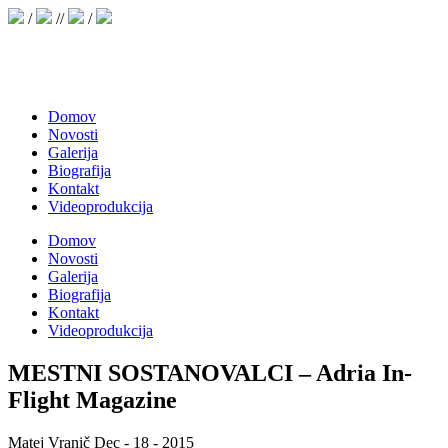
/
//
/
Domov
Novosti
Galerija
Biografija
Kontakt
Videoprodukcija
Domov
Novosti
Galerija
Biografija
Kontakt
Videoprodukcija
MESTNI SOSTANOVALCI – Adria In-
Flight Magazine
Matej Vranič
Dec - 18 - 2015