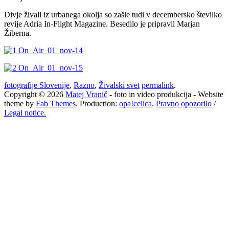
Divje živali iz urbanega okolja so zašle tudi v decembersko številko
revije Adria In-Flight Magazine. Besedilo je pripravil Marjan
Žiberna.
fotografije Slovenije
,
Razno
,
Živalski svet
permalink
.
Copyright © 2026
Matej Vranič
- foto in video produkcija - Website
theme by
Fab Themes
. Production:
opa!celica
.
Pravno opozorilo
/
Legal notice.