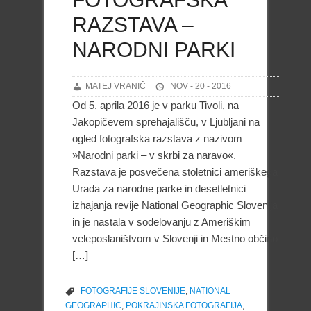
RAZSTAVA –
NARODNI PARKI
MATEJ VRANIČ
NOV - 20 - 2016
Od 5. aprila 2016 je v parku Tivoli, na
Jakopičevem sprehajališču, v Ljubljani na
ogled fotografska razstava z nazivom
»Narodni parki – v skrbi za naravo«.
Razstava je posvečena stoletnici ameriškega
Urada za narodne parke in desetletnici
izhajanja revije National Geographic Slovenija
in je nastala v sodelovanju z Ameriškim
veleposlaništvom v Slovenji in Mestno občino
[…]
FOTOGRAFIJE SLOVENIJE
,
NATIONAL
GEOGRAPHIC
,
POKRAJINSKA FOTOGRAFIJA
,