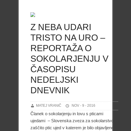
Z NEBA UDARI
TRISTO NA URO –
REPORTAŽA O
SOKOLARJENJU V
ČASOPISU
NEDELJSKI
DNEVNIK
MATEJ VRANIČ
NOV - 9 - 2016
Članek o sokolarjenju in lovu s pticami
ujedami – Slovenska zveza za sokolarstvo in
zaščito ptic ujed v katerem je bilo objavljeno