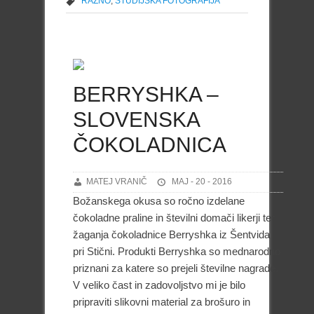
RAZNO
,
STUDIJSKA FOTOGRAFIJA
BERRYSHKA –
SLOVENSKA
ČOKOLADNICA
MATEJ VRANIČ
MAJ - 20 - 2016
Božanskega okusa so ročno izdelane
čokoladne praline in številni domači likerji ter
žaganja čokoladnice Berryshka iz Šentvida
pri Stični. Produkti Berryshka so mednarodno
priznani za katere so prejeli številne nagrade.
V veliko čast in zadovoljstvo mi je bilo
pripraviti slikovni material za brošuro in