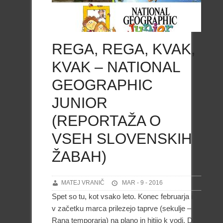
REGA, REGA, KVAK,
KVAK – NATIONAL
GEOGRAPHIC
JUNIOR
(REPORTAŽA O
VSEH SLOVENSKIH
ŽABAH)
MATEJ VRANIČ
MAR - 9 - 2016
Spet so tu, kot vsako leto. Konec februarja in
v začetku marca prilezejo taprve (sekulje –
Rana temporaria) na plano in hitijo k vodi. Do