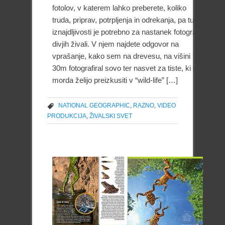
fotolov, v katerem lahko preberete, koliko
truda, priprav, potrpljenja in odrekanja, pa tudi
iznajdljivosti je potrebno za nastanek fotografij
divjih živali. V njem najdete odgovor na
vprašanje, kako sem na drevesu, na višini
30m fotografiral sovo ter nasvet za tiste, ki se
morda želijo preizkusiti v “wild-life” […]
NATIONAL GEOGRAPHIC
,
RAZNO
,
VIDEO
PRODUKCIJA
,
ŽIVALSKI SVET