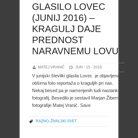
GLASILO LOVEC
(JUNIJ 2016) –
KRAGULJ DAJE
PREDNOST
NARAVNEMU LOVU
MATEJ VRANIČ
JUN - 15 - 2016
V junijski številki glasila Lovec je objavljena
obširna foto reportaža o kraguljih pri nas.
Nekaj besed pa je namenjenih tudi nastanku
fotografij. Besedilo je sestavil Marjan Žiberna,
fotografije Matej Vranič. Save
RAZNO
,
ŽIVALSKI SVET